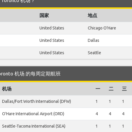
 Toronto 机场？
国家
地点
United States
Chicago O'Hare
United States
Dallas
United States
Seattle
往 Toronto 机场 的每周定期航班
机场
一
二
三
Dallas/Fort Worth International (DFW)
1
1
1
O'Hare International Airport (ORD)
4
4
4
Seattle-Tacoma International (SEA)
1
1
1