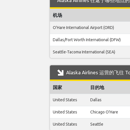
Alaska Airlines 往返于哪些地点的
机场
O'Hare International Airport (ORD)
Dallas/Fort Worth International (DFW)
Seattle-Tacoma International (SEA)
Alaska Airlines 运营的飞
国家
目的地
United States
Dallas
United States
Chicago O'Hare
United States
Seattle